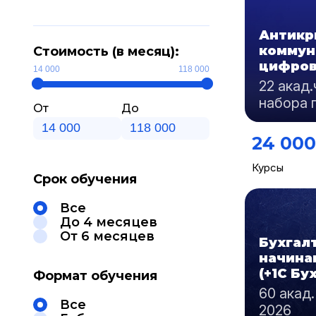
Антикр
коммун
Стоимость (в месяц):
цифров
14 000
118 000
22 акад.
набора 
От
До
24 000
Курсы
Срок обучения
Все
До 4 месяцев
От 6 месяцев
Бухгал
начин
(+1C Бу
Формат обучения
60 акад.
Все
2026