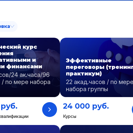
овка
ческий курс
ения
ативными и
Эффективные
и финансами
переговоры (тренин
практикум)
асов/24 ак.часа/96
 / по мере набора
22 акад.часов / по мер
набора группы
 руб.
24 000 руб.
квалификации
Курсы