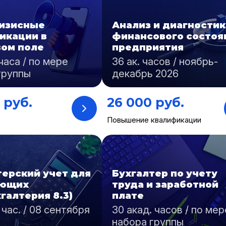
изисные
Анализ и диагностик
икации в
финансового состоя
ом поле
предприятия
часа / по мере
36 ак. часов / ноябрь-
группы
декабрь 2026
 руб.
26 000 руб.
Повышение квалификации
терский учет для
Бухгалтер по учету
ающих
труда и заработной
хгалтерия 8.3)
плате
 час. / 08 сентября
30 акад. часов / по мер
набора группы