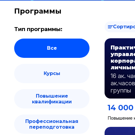
Программы
Сортир
Тип программы:
Практи
Все
управл
корпор
личным
Курсы
16 ак. ч
ак.часов
группы
Повышение
квалификации
14 000
Повышение 
Профессиональная
переподготовка