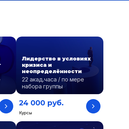
Лидерство в условиях
г
кризиса и
неопределённости
е
22 акад.часа / по мере
набора группы
24 000 руб.
Курсы