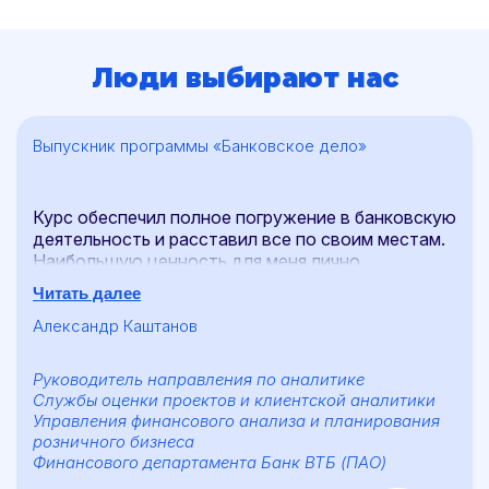
Люди выбирают нас
Выпускник программы «Банковское дело»
Курс обеспечил полное погружение в банковскую
деятельность и расставил все по своим местам.
Наибольшую ценность для меня лично
представили дисциплины, посвященные
Читать далее
инвестиционному анализу и управлению
ликвидностью банка. Сильнейший
Александр Каштанов
преподавательский состав донес сложные вещи
через практические кейсы, а защита диплома
Руководитель направления по аналитике
стала логичным и профессиональным
Службы оценки проектов и клиентской аналитики
завершением обучения.
Управления финансового анализа и планирования
розничного бизнеса
Финансового департамента Банк ВТБ (ПАО)